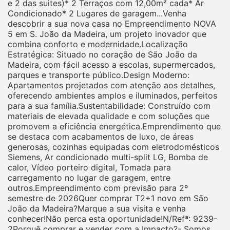
e 2 das suites)* 2 Terraços com 12,00m² cada* Ar
Condicionado* 2 Lugares de garagem...Venha
descobrir a sua nova casa no Empreendimento NOVA
5 em S. João da Madeira, um projeto inovador que
combina conforto e modernidade.Localização
Estratégica: Situado no coração de São João da
Madeira, com fácil acesso a escolas, supermercados,
parques e transporte público.Design Moderno:
Apartamentos projetados com atenção aos detalhes,
oferecendo ambientes amplos e iluminados, perfeitos
para a sua família.Sustentabilidade: Construído com
materiais de elevada qualidade e com soluções que
promovem a eficiência energética.Emprendimento que
se destaca com acabamentos de luxo, de áreas
generosas, cozinhas equipadas com eletrodomésticos
Siemens, Ar condicionado multi-split LG, Bomba de
calor, Vídeo porteiro digital, Tomada para
carregamento no lugar de garagem, entre
outros.Empreendimento com previsão para 2º
semestre de 2026Quer comprar T2+1 novo em São
João da Madeira?Marque a sua visita e venha
conhecer!Não perca esta oportunidade!N/Refª: 9239-
2Porquê comprar e vender com a Impacto?- Somos