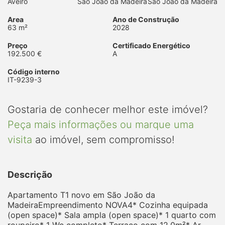
Aveiro
São João da Madeira
São João da Madeira
Area
Ano de Construção
63 m²
2028
Preço
Certificado Energético
192.500 €
A
Código interno
IT-9239-3
Gostaria de conhecer melhor este imóvel?
Peça mais informações ou marque uma
visita
ao imóvel, sem compromisso!
Descrição
Apartamento T1 novo em São João da
MadeiraEmpreendimento NOVA4* Cozinha equipada
(open space)* Sala ampla (open space)* 1 quarto com
roupeiro* 1 Wc completo* Terraço com 12,0m²* Ar