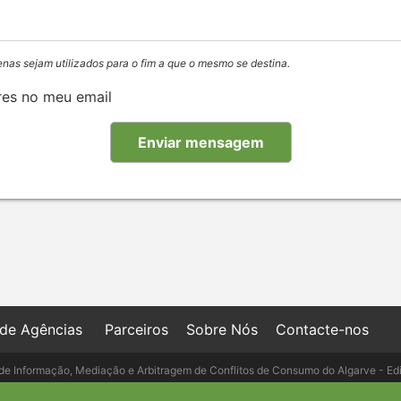
enas sejam utilizados para o fim a que o mesmo se destina.
res no meu email
 de Agências
Parceiros
Sobre Nós
Contacte-nos
de Informação, Mediação e Arbitragem de Conflitos de Consumo do Algarve - Ed
- Telefone: 289 823 135 cimaal@mail.t