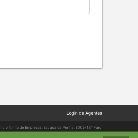
Login de Agentes
ifício Ninho de Empresas, Estrada da Penha, 8005-131 Faro
elepac.pt