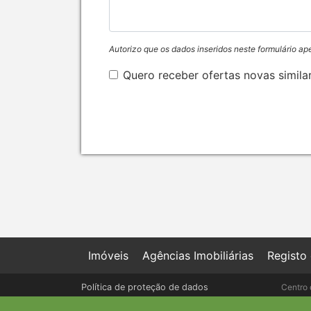
Autorizo que os dados inseridos neste formulário ap
Quero receber ofertas novas simila
Imóveis
Agências Imobiliárias
Registo
Política de proteção de dados
Centro 
Livro de Reclamações online