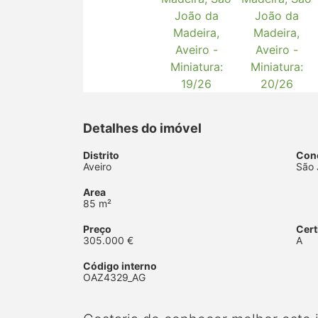
Detalhes do imóvel
Distrito
Con
Aveiro
São 
Area
85 m²
Preço
Cert
305.000 €
A
Código interno
OAZ4329_AG