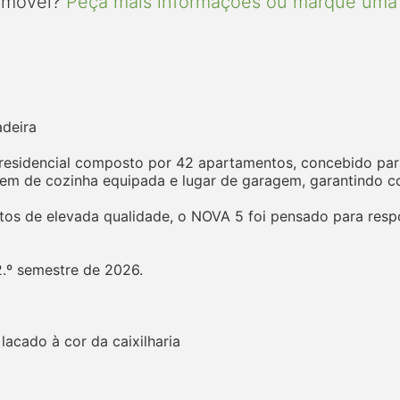
 imóvel?
Peça mais informações ou marque uma 
deira
idencial composto por 42 apartamentos, concebido para 
õem de cozinha equipada e lugar de garagem, garantindo c
s de elevada qualidade, o NOVA 5 foi pensado para respo
2.º semestre de 2026.
lacado à cor da caixilharia