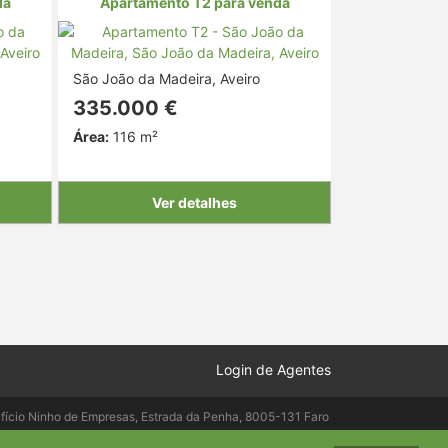
da
Apartamento T2 para venda
São João da Madeira, Aveiro
335.000 €
Área:
116 m²
Ver detalhes
Login de Agentes
ifício Ninho de Empresas, Estrada da Penha, 8005-131 Faro
elepac.pt