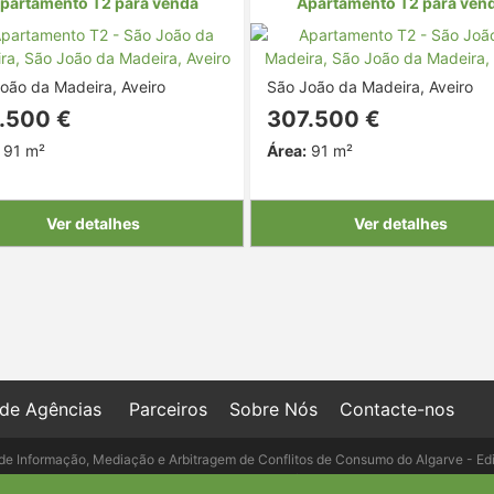
partamento T2 para venda
Apartamento T2 para ven
oão da Madeira, Aveiro
São João da Madeira, Aveiro
.500 €
307.500 €
91 m²
Área:
91 m²
Ver detalhes
Ver detalhes
 de Agências
Parceiros
Sobre Nós
Contacte-nos
de Informação, Mediação e Arbitragem de Conflitos de Consumo do Algarve - Ed
- Telefone: 289 823 135 cimaal@mail.t