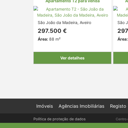
Apartamento T2 para venda
A
São João da Madeira, Aveiro
São J
297.500 €
297
Área:
88 m²
Área:
Ver detalhes
Imóveis
Agências Imobiliárias
Registo
Política de proteção de dados
Centro 
Livro de Reclamações online