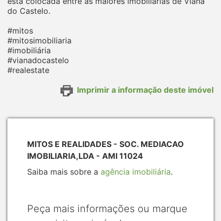
está colocada entre as maiores imobiliárias de Viana
do Castelo.
#mitos
#mitosimobiliaria
#imobiliária
#vianadocastelo
#realestate
Imprimir a informação deste imóvel
MITOS E REALIDADES - SOC. MEDIACAO
IMOBILIARIA,LDA - AMI 11024
Saiba mais sobre a
agência imobiliária
.
Peça mais informações ou marque