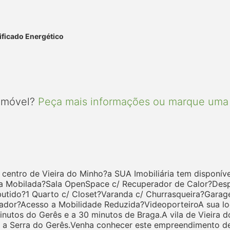
ificado Energético
 imóvel?
Peça mais informações ou marque uma 
 centro de Vieira do Minho?a SUA Imobiliária tem disponí
a Mobilada?Sala OpenSpace c/ Recuperador de Calor?D
utido?1 Quarto c/ Closet?Varanda c/ Churrasqueira?Garage
ador?Acesso a Mobilidade Reduzida?VideoporteiroA sua loc
minutos do Gerês e a 30 minutos de Braga.A vila de Vieira 
e a Serra do Gerês.Venha conhecer este empreendimento de