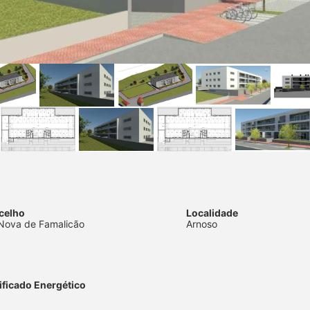
celho
Localidade
 Nova de Famalicão
Arnoso
ificado Energético