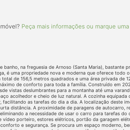
 imóvel?
Peça mais informações ou marque uma 
e banho, na freguesia de Arnoso (Santa Maria), bastante p
ga, é uma propriedade nova e moderna que oferece todo o
total de 156,5 metros quadrados e uma área privada de 1
máximo de conforto para toda a família. Construído em 20
 Desde vistas deslumbrantes para a montanha até uma varand
ço acolhedor e cheio de luz natural. A cozinha equipada o
or, facilitando as tarefas do dia a dia. A localização deste 
rta distância. A proximidade de paragens de autocarro, re
, eliminando a necessidade de usar o carro para tarefas do
e vídeo porteiro, estores elétricos, portão da garagem elétr
e conforto e segurança. Se procura um espaço moderno, be