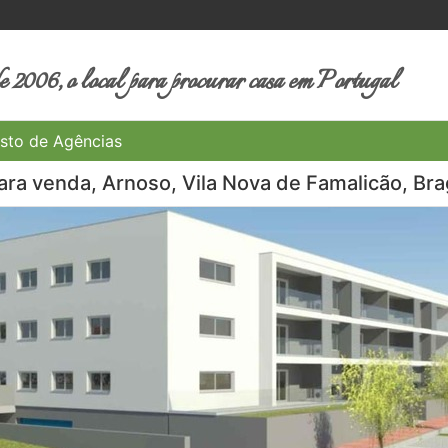
 2006, o local para procurar casa em Portugal
sto de Agências
ra venda, Arnoso, Vila Nova de Famalicão, Bra