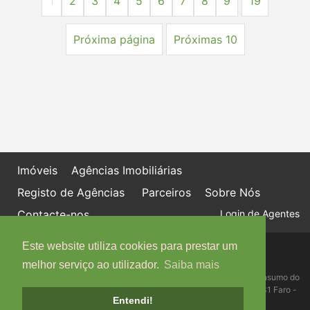
1
2
3
4
5
6
7
8
9
19
Próxima página
Próximas 10
Imóveis
Agências Imobiliárias
Registo de Agências
Parceiros
Sobre Nós
Contacte-nos
Login de Agentes
Este website utiliza cookies para prestar um
Política de proteção de dados
Livro de Reclamações online
melhor serviço ao utilizador.
Saiba mais
Centro de Informação, Mediação e Arbitragem de Conflitos de Consumo do
Algarve - Edifício Ninho de Empresas, Estrada da Penha, 8005-131 Faro -
Entendi!
Telefone: 289 823 135 cimaal@mail.telepac.pt