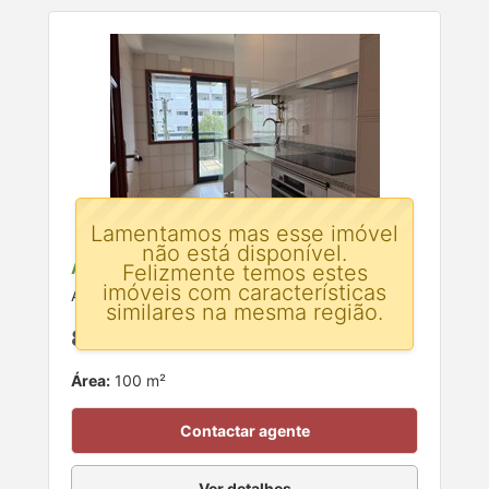
Lamentamos mas esse imóvel
não está disponível.
Apartamento T2 para arrendar
Felizmente temos estes
imóveis com características
Arcozelo, Barcelos, Braga
similares na mesma região.
850 €
Área:
100 m²
Contactar agente
Ver detalhes