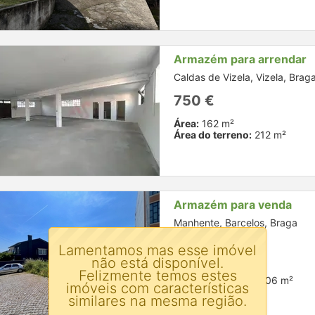
Armazém para arrendar
Caldas de Vizela, Vizela, Brag
750 €
Área:
162 m²
Área do terreno:
212 m²
Armazém para venda
Manhente, Barcelos, Braga
1.050.000 €
Lamentamos mas esse imóvel
não está disponível.
Área:
1881 m²
Felizmente temos estes
Área do terreno:
2106 m²
imóveis com características
similares na mesma região.