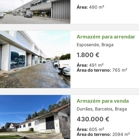
Área:
490 m²
Armazém para arrendar
Esposende, Braga
1.800 €
Área:
491 m²
Área do terreno:
765 m²
Armazém para venda
Durrães, Barcelos, Braga
430.000 €
Área:
605 m²
Área do terreno:
2094 m²