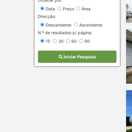
Ordenar por:
Data
Preço
Área
Direcção:
Descendente
Ascendente
N.º de resultados p/ página:
15
30
60
90
Iniciar Pesquisa