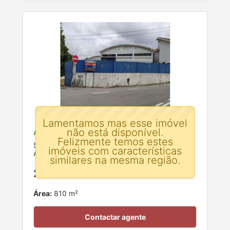
Lamentamos mas esse imóvel
não está disponível.
Armazém para venda
Felizmente temos estes
Santa Maria de Lamas, Santa Maria da Feira,
imóveis com características
Aveiro
similares na mesma região.
260.000 €
Área:
810 m²
Contactar agente