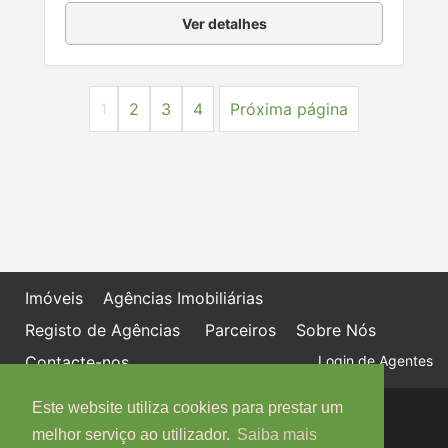
Ver detalhes
1
2
3
4
Próxima página
Imóveis
Agências Imobiliárias
Registo de Agências
Parceiros
Sobre Nós
Contacte-nos
Login de Agentes
Este website utiliza cookies para prestar um
Política de proteção de dados
Livro de Reclamações online
melhor serviço ao utilizador.
Saiba mais