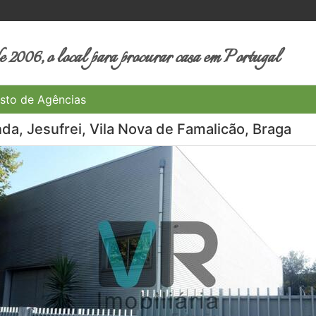
 2006, o local para procurar casa em Portugal
sto de Agências
a, Jesufrei, Vila Nova de Famalicão, Braga