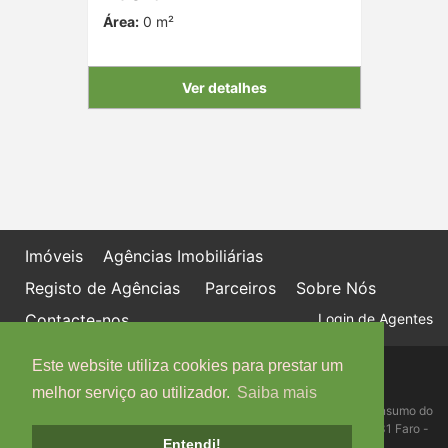
Área:
0 m²
Ver detalhes
Imóveis
Agências Imobiliárias
Registo de Agências
Parceiros
Sobre Nós
Contacte-nos
Login de Agentes
Este website utiliza cookies para prestar um
Política de proteção de dados
Livro de Reclamações online
melhor serviço ao utilizador.
Saiba mais
Centro de Informação, Mediação e Arbitragem de Conflitos de Consumo do
Algarve - Edifício Ninho de Empresas, Estrada da Penha, 8005-131 Faro -
Entendi!
Telefone: 289 823 135 cimaal@mail.telepac.pt