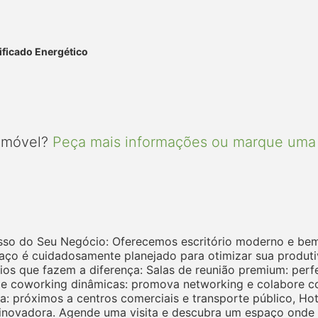
ificado Energético
 imóvel?
Peça mais informações ou marque uma 
esso do Seu Negócio: Oferecemos escritório moderno e bem
o é cuidadosamente planejado para otimizar sua produtiv
cios que fazem a diferença: Salas de reunião premium: perf
as de coworking dinâmicas: promova networking e colabor
ca: próximos a centros comerciais e transporte público, H
 inovadora. Agende uma visita e descubra um espaço onde