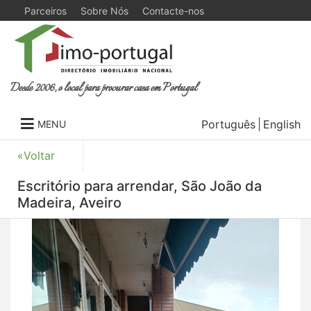
Parceiros
Sobre Nós
Contacte-nos
Desde 2006, o local para procurar casa em Portugal
Português
English
MENU
«Voltar
Escritório para arrendar, São João da
Madeira, Aveiro