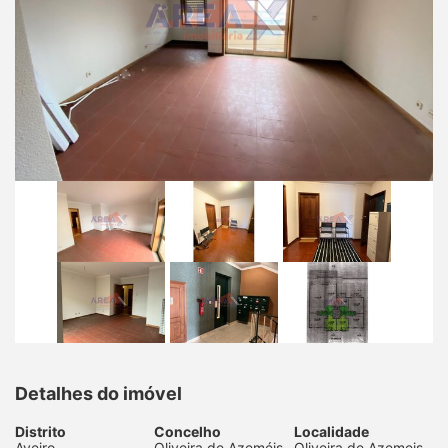
Detalhes do imóvel
Distrito
Concelho
Localidade
Aveiro
Oliveira de Azeméis
Oliveira de Azemeis