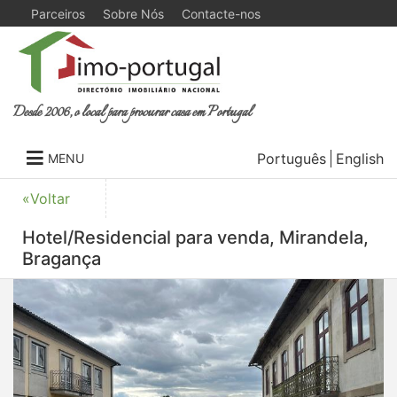
Parceiros
Sobre Nós
Contacte-nos
Desde 2006, o local para procurar casa em Portugal
Português
English
MENU
«Voltar
Hotel/Residencial para venda, Mirandela,
Bragança