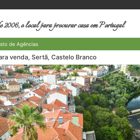
 2006, o local para procurar casa em Portugal
sto de Agências
ara venda, Sertã, Castelo Branco