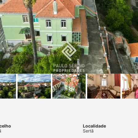
celho
Localidade
ã
Sertã