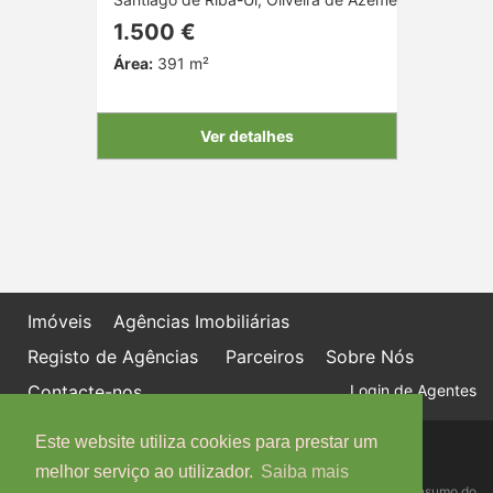
1.500 €
Área:
391 m²
Ver detalhes
Imóveis
Agências Imobiliárias
Registo de Agências
Parceiros
Sobre Nós
Contacte-nos
Login de Agentes
Este website utiliza cookies para prestar um
Política de proteção de dados
Livro de Reclamações online
melhor serviço ao utilizador.
Saiba mais
Centro de Informação, Mediação e Arbitragem de Conflitos de Consumo do