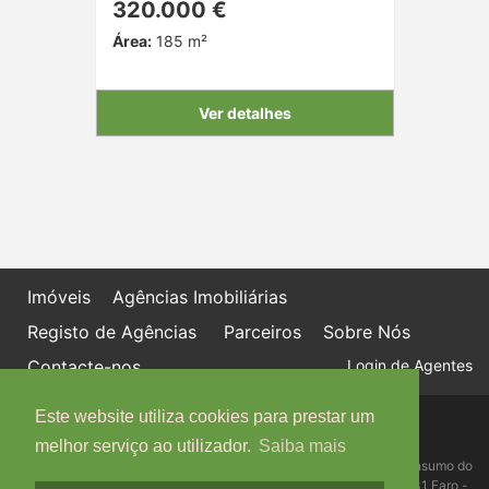
320.000 €
Área:
185 m²
Ver detalhes
Imóveis
Agências Imobiliárias
Registo de Agências
Parceiros
Sobre Nós
Contacte-nos
Login de Agentes
Este website utiliza cookies para prestar um
Política de proteção de dados
Livro de Reclamações online
melhor serviço ao utilizador.
Saiba mais
Centro de Informação, Mediação e Arbitragem de Conflitos de Consumo do
Algarve - Edifício Ninho de Empresas, Estrada da Penha, 8005-131 Faro -