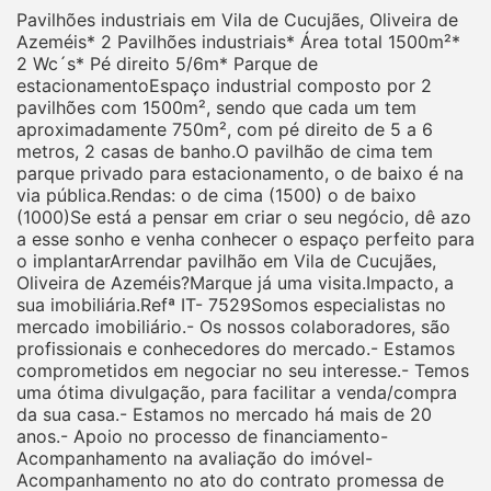
Pavilhões industriais em Vila de Cucujães, Oliveira de
Azeméis* 2 Pavilhões industriais* Área total 1500m²*
2 Wc´s* Pé direito 5/6m* Parque de
estacionamentoEspaço industrial composto por 2
pavilhões com 1500m², sendo que cada um tem
aproximadamente 750m², com pé direito de 5 a 6
metros, 2 casas de banho.O pavilhão de cima tem
parque privado para estacionamento, o de baixo é na
via pública.Rendas: o de cima (1500) o de baixo
(1000)Se está a pensar em criar o seu negócio, dê azo
a esse sonho e venha conhecer o espaço perfeito para
o implantarArrendar pavilhão em Vila de Cucujães,
Oliveira de Azeméis?Marque já uma visita.Impacto, a
sua imobiliária.Refª IT- 7529Somos especialistas no
mercado imobiliário.- Os nossos colaboradores, são
profissionais e conhecedores do mercado.- Estamos
comprometidos em negociar no seu interesse.- Temos
uma ótima divulgação, para facilitar a venda/compra
da sua casa.- Estamos no mercado há mais de 20
anos.- Apoio no processo de financiamento-
Acompanhamento na avaliação do imóvel-
Acompanhamento no ato do contrato promessa de