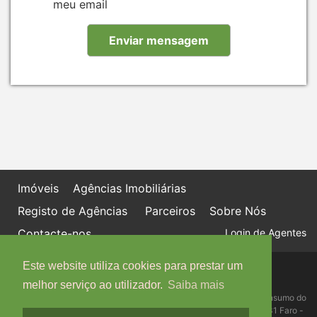
meu email
Imóveis
Agências Imobiliárias
Registo de Agências
Parceiros
Sobre Nós
Contacte-nos
Login de Agentes
Este website utiliza cookies para prestar um
Política de proteção de dados
Livro de Reclamações online
melhor serviço ao utilizador.
Saiba mais
Centro de Informação, Mediação e Arbitragem de Conflitos de Consumo do
Algarve - Edifício Ninho de Empresas, Estrada da Penha, 8005-131 Faro -