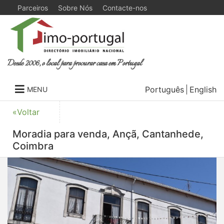
Parceiros
Sobre Nós
Contacte-nos
Desde 2006, o local para procurar casa em Portugal
Português
English
MENU
«Voltar
Moradia para venda, Ançã, Cantanhede,
Coimbra