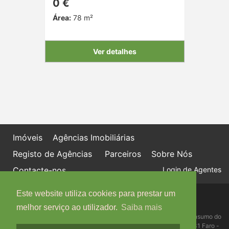
0 €
Área:
78 m²
Ver detalhes
Imóveis
Agências Imobiliárias
Registo de Agências
Parceiros
Sobre Nós
Contacte-nos
Login de Agentes
Este website utiliza cookies para prestar um
Política de proteção de dados
Livro de Reclamações online
melhor serviço ao utilizador.
Saiba mais
Centro de Informação, Mediação e Arbitragem de Conflitos de Consumo do
Algarve - Edifício Ninho de Empresas, Estrada da Penha, 8005-131 Faro -