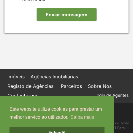
Imóveis
Agências Imobiliárias
Registo de Agências
Parceiros
Sobre Nós
Contacte-nos
Login de Agentes
Este website utiliza cookies para prestar um
Política de proteção de dados
Livro de Reclamações online
melhor serviço ao utilizador.
Saiba mais
Centro de Informação, Mediação e Arbitragem de Conflitos de Consumo do
Algarve - Edifício Ninho de Empresas, Estrada da Penha, 8005-131 Faro -
Entendi!