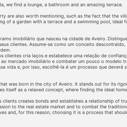
villa, we find a lounge, a bathroom and an amazing terrace.
ty are also worth mentioning, such as the fact that the villa
ting of a garden with a terrace and a swimming pool, ideal f
mo imobiliário que nasceu na cidade de Aveiro. Distingue-
eus clientes. Assume-se como um conceito descontraído, o
rdem.
 clientes cria laços e estabelece uma relação de confiança 
 ao mercado imobiliário e combater um pouco o modelo tr
ssa vida e, por isso, escolhê-la é um processo que deverá
t was born in the city of Aveiro. It stands out for its rigo
sees itself as a relaxed concept, where finding the ideal hom
 clients creates bonds and establishes a relationship of tru
sion to the real estate market and to combat the tradition
ves and, for this reason, choosing it is a process that shou