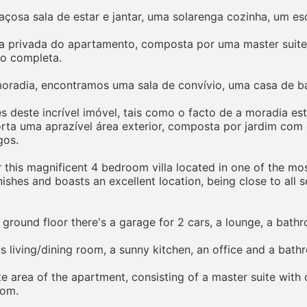
osa sala de estar e jantar, uma solarenga cozinha, um es
a privada do apartamento, composta por uma master suite 
o completa.
 moradia, encontramos uma sala de convívio, uma casa de 
deste incrível imóvel, tais como o facto de a moradia es
a uma aprazível área exterior, composta por jardim com de
gos.
this magnificent 4 bedroom villa located in one of the mos
finishes and boasts an excellent location, being close to all
e ground floor there's a garage for 2 cars, a lounge, a bath
us living/dining room, a sunny kitchen, an office and a bath
te area of the apartment, consisting of a master suite wit
oom.