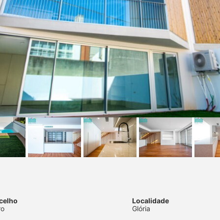
celho
Localidade
ro
Glória