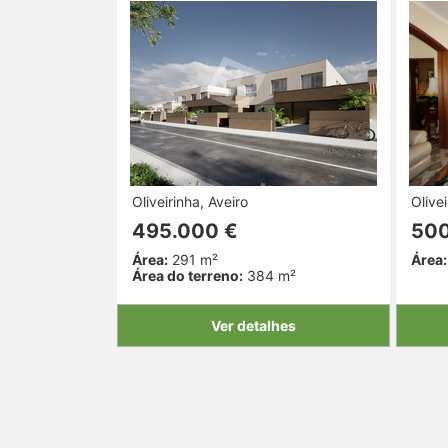
Oliveirinha, Aveiro
Olivei
495.000 €
500
Área:
291 m²
Área:
Área do terreno:
384 m²
Ver detalhes