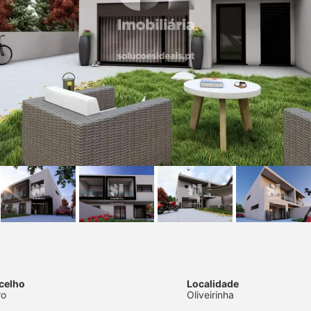
celho
Localidade
ro
Oliveirinha