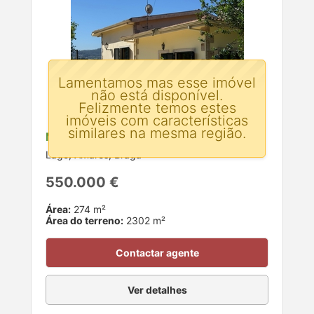
Lamentamos mas esse imóvel
não está disponível.
Felizmente temos estes
imóveis com características
similares na mesma região.
Moradia T4 para venda
Lago, Amares, Braga
550.000 €
Área:
274 m²
Área do terreno:
2302 m²
Contactar agente
Ver detalhes