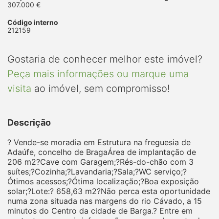
307.000 €
Código interno
212159
Gostaria de conhecer melhor este imóvel?
Peça mais informações ou marque uma
visita
ao imóvel, sem compromisso!
Descrição
? Vende-se moradia em Estrutura na freguesia de
Adaúfe, concelho de BragaÁrea de implantação de
206 m2?Cave com Garagem;?Rés-do-chão com 3
suítes;?Cozinha;?Lavandaria;?Sala;?WC serviço;?
Ótimos acessos;?Ótima localização;?Boa exposição
solar;?Lote:? 658,63 m2?Não perca esta oportunidade
numa zona situada nas margens do rio Cávado, a 15
minutos do Centro da cidade de Barga.? Entre em