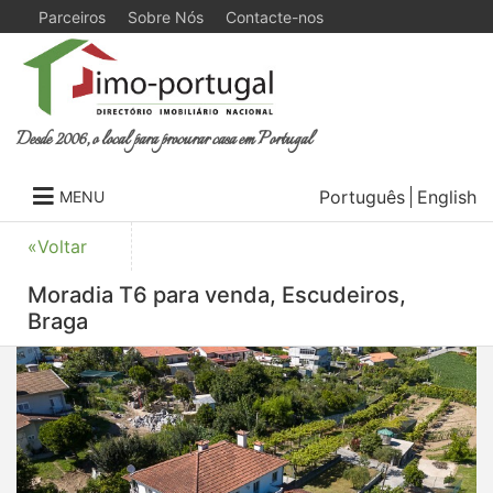
Parceiros
Sobre Nós
Contacte-nos
Desde 2006, o local para procurar casa em Portugal
Português
English
MENU
«Voltar
Moradia T6 para venda, Escudeiros,
Braga