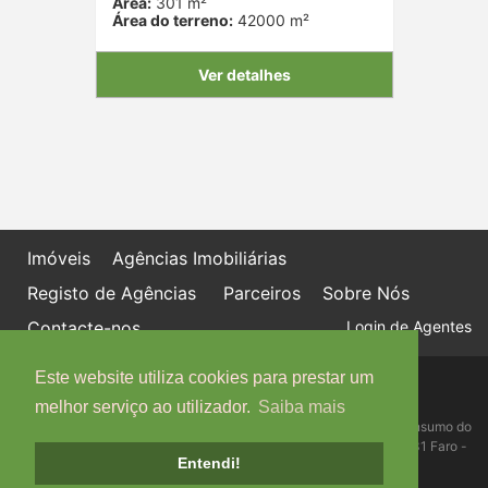
Área:
301 m²
Área do terreno:
42000 m²
Ver detalhes
Imóveis
Agências Imobiliárias
Registo de Agências
Parceiros
Sobre Nós
Contacte-nos
Login de Agentes
Este website utiliza cookies para prestar um
Política de proteção de dados
Livro de Reclamações online
melhor serviço ao utilizador.
Saiba mais
Centro de Informação, Mediação e Arbitragem de Conflitos de Consumo do
Algarve - Edifício Ninho de Empresas, Estrada da Penha, 8005-131 Faro -
Entendi!
Telefone: 289 823 135 cimaal@mail.telepac.pt