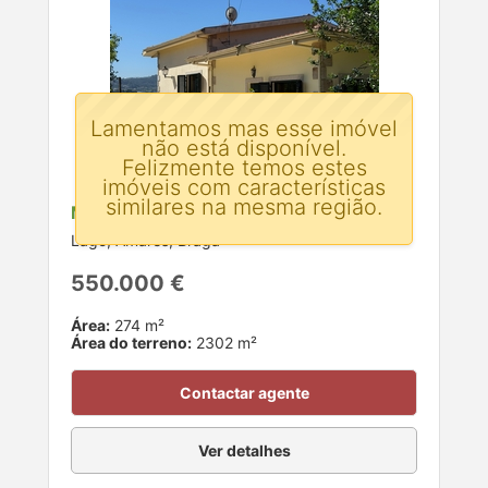
Lamentamos mas esse imóvel
não está disponível.
Felizmente temos estes
imóveis com características
similares na mesma região.
Moradia T4 para venda
Lago, Amares, Braga
550.000 €
Área:
274 m²
Área do terreno:
2302 m²
Contactar agente
Ver detalhes