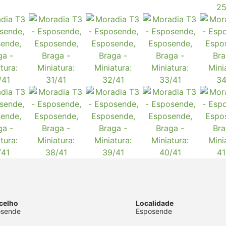
celho
Localidade
osende
Esposende