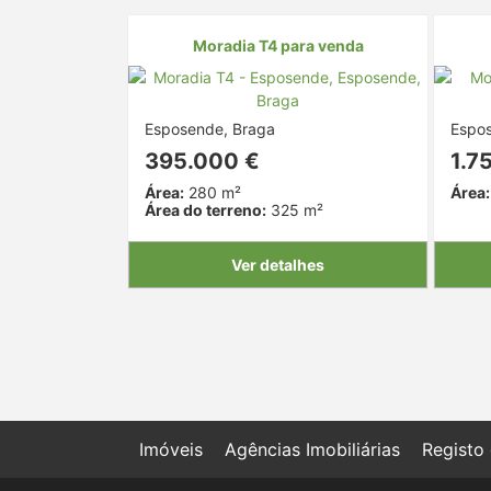
Moradia T4 para venda
Esposende, Braga
Espo
395.000 €
1.7
Área:
280 m²
Área:
Área do terreno:
325 m²
Ver detalhes
Imóveis
Agências Imobiliárias
Registo