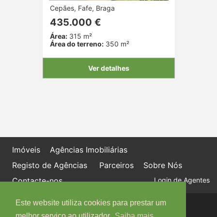
Cepães, Fafe, Braga
435.000 €
Área:
315 m²
Área do terreno:
350 m²
Ver detalhes
Imóveis
Agências Imobiliárias
Registo de Agências
Parceiros
Sobre Nós
Contacte-nos
Login de Agentes
Este website utiliza cookies para prestar um
Política de proteção de dados
Livro de Reclamações online
melhor serviço ao utilizador.
Saiba mais