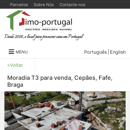
Parceiros
Sobre Nós
Contacte-nos
Desde 2006, o local para procurar casa em Portugal
Português
English
MENU
«Voltar
Moradia T3 para venda, Cepães, Fafe,
Braga