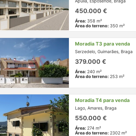
Apulia, Esposende, Braga
450.000 €
Área:
358 m²
Área do terreno:
350 m²
Moradia T3 para venda
Serzedelo, Guimarães, Braga
379.000 €
Área:
240 m²
Área do terreno:
253 m²
Moradia T4 para venda
Lago, Amares, Braga
550.000 €
Área:
274 m²
Área do terreno:
2302 m²