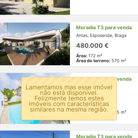
Moradia T3 para venda
Antas, Esposende, Braga
480.000 €
Área:
172 m²
Área do terreno:
570 m²
Moradia T4 para venda
Lamentamos mas esse imóvel
Esposende, Braga
não está disponível.
395.000 €
Felizmente temos estes
imóveis com características
Área:
280 m²
similares na mesma região.
Área do terreno:
325 m²
Moradia T3 para venda