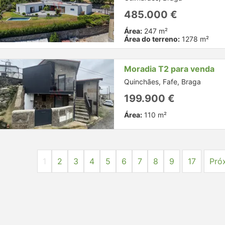
485.000 €
Área:
247 m²
Área do terreno:
1278 m²
Moradia T2 para venda
Quinchães, Fafe, Braga
199.900 €
Área:
110 m²
1
2
3
4
5
6
7
8
9
17
Pró