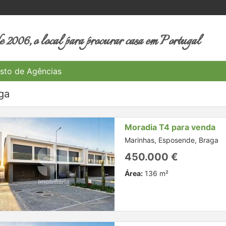
 2006, o local para procurar casa em Portugal
sto de Agências
ga
Moradia T4 para venda
Marinhas, Esposende, Braga
450.000 €
Área:
136 m²