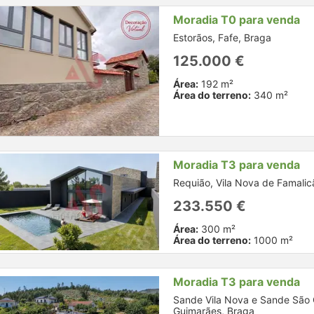
Moradia T0 para venda
Estorãos, Fafe, Braga
125.000 €
Área:
192 m²
Área do terreno:
340 m²
Moradia T3 para venda
Requião, Vila Nova de Famalic
233.550 €
Área:
300 m²
Área do terreno:
1000 m²
Moradia T3 para venda
Sande Vila Nova e Sande São 
Guimarães, Braga