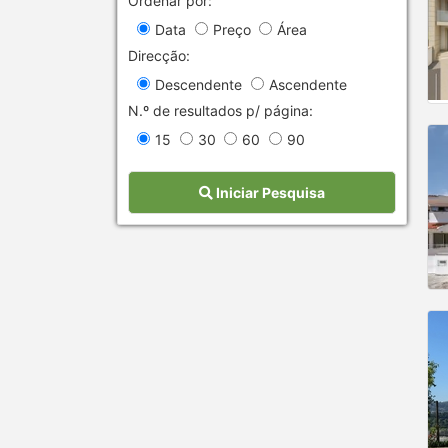
Ordenar por:
Data
Preço
Área
Direcção:
Descendente
Ascendente
N.º de resultados p/ página:
15
30
60
90
Iniciar Pesquisa