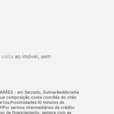
visita
ao imóvel, sem
UIMARÃES - em Serzedo, GuimarãesMoradia
A sua composição conta com:Rés do chão
uartos.Proximidades:10 minutos de
1Por sermos intermediários de crédito
sso de financiamento, sempre com as