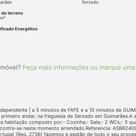
arães
Serzedo
 do terreno
 m²
ificado Energético
 imóvel?
Peça mais informações ou marque uma 
 independente | a 5 minutos de FAFE e a 10 minutos de G
e primeiro andar, na freguesia de Serzedo em Guimarães.
 a habitação composto por:- Cozinha;- Sala;- 2 WCs;- 3 q
ncontra-se neste momento arrendado.Referencia: ASBR2409
rtugal (Reg. 2736) fazemos a gestão de todo o seu proce