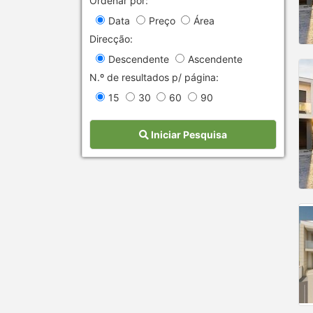
Ordenar por:
Data
Preço
Área
Direcção:
Descendente
Ascendente
N.º de resultados p/ página:
15
30
60
90
Iniciar Pesquisa