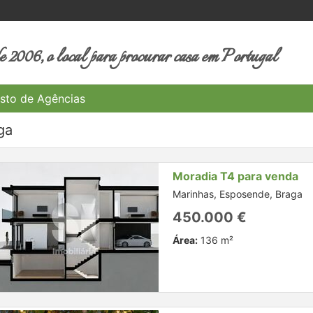
 2006, o local para procurar casa em Portugal
sto de Agências
ga
Moradia T4 para venda
Marinhas, Esposende, Braga
450.000 €
Área:
136 m²