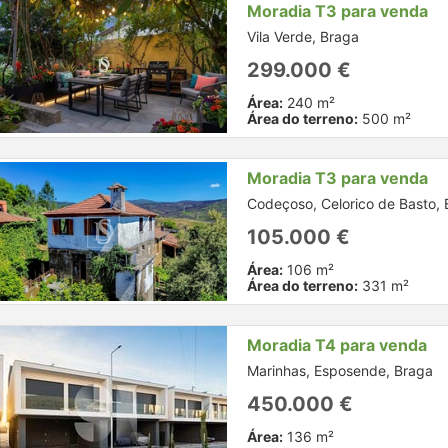
Moradia T3 para venda
Vila Verde, Braga
299.000 €
Área:
240 m²
Área do terreno:
500 m²
Moradia T3 para venda
Codeçoso, Celorico de Basto,
105.000 €
Área:
106 m²
Área do terreno:
331 m²
Moradia T4 para venda
Marinhas, Esposende, Braga
450.000 €
Área:
136 m²