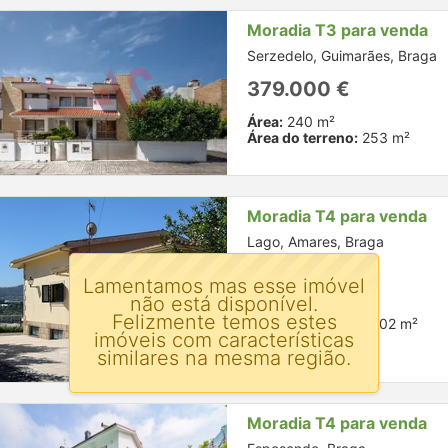
Moradia T3 para venda
Serzedelo, Guimarães, Braga
379.000 €
Área:
240 m²
Área do terreno:
253 m²
Moradia T4 para venda
Lago, Amares, Braga
550.000 €
Lamentamos mas esse imóvel
não está disponível.
Área:
274 m²
Felizmente temos estes
Área do terreno:
2302 m²
imóveis com características
similares na mesma região.
Moradia T4 para venda