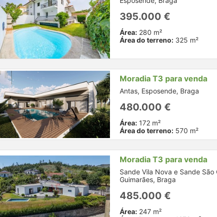
Esposende, Braga
395.000 €
Área:
280 m²
Área do terreno:
325 m²
Moradia T3 para venda
Antas, Esposende, Braga
480.000 €
Área:
172 m²
Área do terreno:
570 m²
Moradia T3 para venda
Sande Vila Nova e Sande São 
Guimarães, Braga
485.000 €
Área:
247 m²