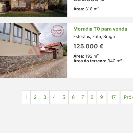
Área:
318 m²
Moradia T0 para venda
Estorãos, Fafe, Braga
125.000 €
Área:
192 m²
Área do terreno:
340 m²
1
2
3
4
5
6
7
8
9
17
Pró