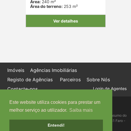
Área:
240 m²
Área do terreno:
253 m²
Ver detalhes
Imóveis
Agências Imobiliárias
Registo de Agências
Parceiros
Sobre Nós
Contacte-nos
Login de Agentes
Este website utiliza cookies para prestar um
Política de proteção de dados
Livro de Reclamações online
melhor serviço ao utilizador.
Saiba mais
Centro de Informação, Mediação e Arbitragem de Conflitos de Consumo do
Algarve - Edifício Ninho de Empresas, Estrada da Penha, 8005-131 Faro -
Entendi!
Telefone: 289 823 135 cimaal@mail.telepac.pt