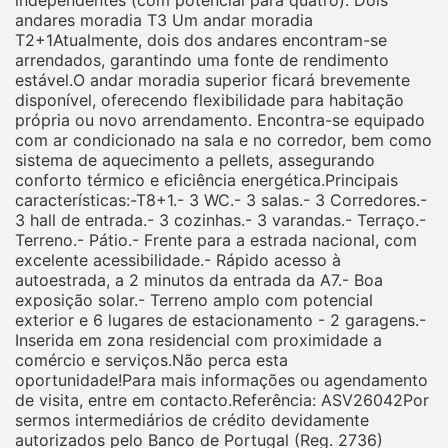
independentes (com potencial para quatro): Dois
andares moradia T3 Um andar moradia
T2+1Atualmente, dois dos andares encontram-se
arrendados, garantindo uma fonte de rendimento
estável.O andar moradia superior ficará brevemente
disponível, oferecendo flexibilidade para habitação
própria ou novo arrendamento. Encontra-se equipado
com ar condicionado na sala e no corredor, bem como
sistema de aquecimento a pellets, assegurando
conforto térmico e eficiência energética.Principais
características:-T8+1.- 3 WC.- 3 salas.- 3 Corredores.-
3 hall de entrada.- 3 cozinhas.- 3 varandas.- Terraço.-
Terreno.- Pátio.- Frente para a estrada nacional, com
excelente acessibilidade.- Rápido acesso à
autoestrada, a 2 minutos da entrada da A7.- Boa
exposição solar.- Terreno amplo com potencial
exterior e 6 lugares de estacionamento - 2 garagens.-
Inserida em zona residencial com proximidade a
comércio e serviços.Não perca esta
oportunidade!Para mais informações ou agendamento
de visita, entre em contacto.Referência: ASV26042Por
sermos intermediários de crédito devidamente
autorizados pelo Banco de Portugal (Reg. 2736)