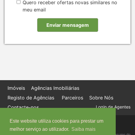
Quero receber ofertas novas similares no
meu email
Imóveis
Agências Imobiliárias
Registo de Agências
Parceiros
Sobre Nós
Contacte-nos
Login de Agentes
Este website utiliza cookies para prestar um
Política de proteção de dados
Livro de Reclamações online
melhor serviço ao utilizador.
Saiba mais
Centro de Informação, Mediação e Arbitragem de Conflitos de Consumo do