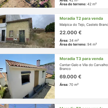
Área:
42 m²
Área do terreno:
42 m²
Moradia T2 para venda
Malpica do Tejo, Castelo Bran
22.000 €
Área:
34 m²
Área do terreno:
94 m²
Moradia T3 para venda
Cantar-Galo e Vila do Carvalho
Branco
69.000 €
Área:
70 m²