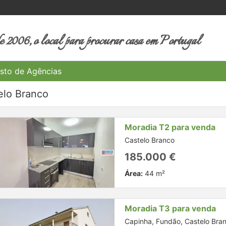
 2006, o local para procurar casa em Portugal
sto de Agências
elo Branco
Moradia T2 para venda
Castelo Branco
185.000 €
Área:
44 m²
Moradia T3 para venda
Capinha, Fundão, Castelo Bra