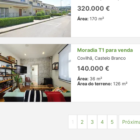
320.000 €
Área:
170 m²
Moradia T1 para venda
Covilhã, Castelo Branco
140.000 €
Área:
36 m²
Área do terreno:
126 m²
1
2
3
4
5
Próxim