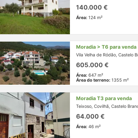
140.000 €
Área:
124 m²
Moradia > T6 para venda
Vila Velha de Ródão, Castelo 
605.000 €
Área:
647 m²
Área do terreno:
1355 m²
Moradia T3 para venda
Teixoso, Covilhã, Castelo Bran
64.000 €
Área:
46 m²