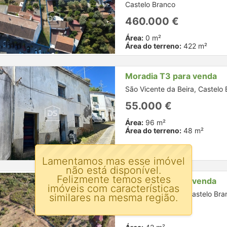
Castelo Branco
460.000 €
Área:
0 m²
Área do terreno:
422 m²
Moradia T3 para venda
São Vicente da Beira, Castelo
55.000 €
Área:
96 m²
Área do terreno:
48 m²
Lamentamos mas esse imóvel
não está disponível.
Felizmente temos estes
Moradia T2 para venda
imóveis com características
Cebolais de Cima, Castelo Bra
similares na mesma região.
48.500 €