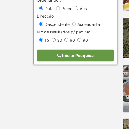
Ordenar por:
Data
Preço
Área
Direcção:
Descendente
Ascendente
N.º de resultados p/ página:
15
30
60
90
Iniciar Pesquisa