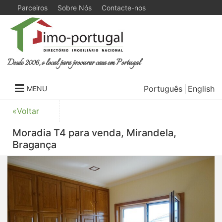
Parceiros
Sobre Nós
Contacte-nos
Desde 2006, o local para procurar casa em Portugal
Português
English
MENU
«Voltar
Moradia T4 para venda, Mirandela,
Bragança