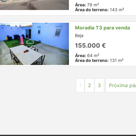
Área:
79 m²
Área do terreno:
143 m²
Moradia T3 para venda
Beja
155.000 €
Área:
64 m²
Área do terreno:
131 m²
1
2
3
Próxima pá