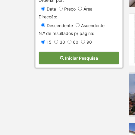
Ordenar por:
Data
Preço
Área
Direcção:
Descendente
Ascendente
N.º de resultados p/ página:
15
30
60
90
Iniciar Pesquisa