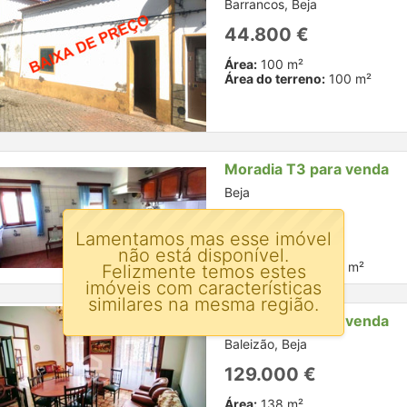
Barrancos, Beja
44.800 €
Área:
100 m²
Área do terreno:
100 m²
Moradia T3 para venda
Beja
270.000 €
Lamentamos mas esse imóvel
não está disponível.
Área:
140 m²
Área do terreno:
78 m²
Felizmente temos estes
imóveis com características
similares na mesma região.
Moradia T3 para venda
Baleizão, Beja
129.000 €
Área:
138 m²