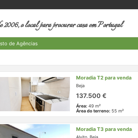
 2006, o local para procurar casa em Portugal
sto de Agências
Moradia T2 para venda
Beja
137.500 €
Área:
49 m²
Área do terreno:
55 m²
Moradia T3 para venda
Alvito, Beja