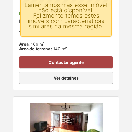
Lamentamos mas esse imóvel
não está disponível.
Moradia T4 para venda
Felizmente temos estes
imóveis com características
Beringel, Beja
similares na mesma região.
175.000 €
Área:
166 m²
Área do terreno:
140 m²
Contactar agente
Ver detalhes