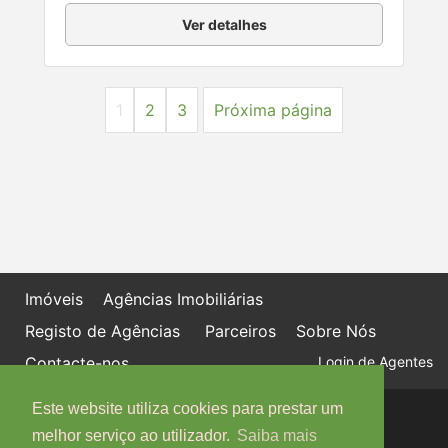
Ver detalhes
1
2
3
Próxima página
Imóveis
Agências Imobiliárias
Registo de Agências
Parceiros
Sobre Nós
Contacte-nos
Login de Agentes
Este website utiliza cookies para prestar um
Política de proteção de dados
Livro de Reclamações online
melhor serviço ao utilizador.
Saiba mais