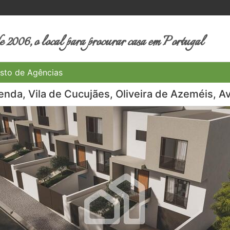
 2006, o local para procurar casa em Portugal
sto de Agências
nda, Vila de Cucujães, Oliveira de Azeméis, Av