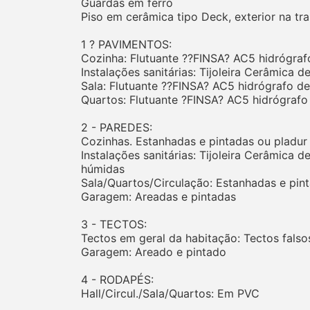
Guardas em ferro
Piso em cerâmica tipo Deck, exterior na tr
1 ? PAVIMENTOS:
Cozinha: Flutuante ??FINSA? AC5 hidrógra
Instalações sanitárias: Tijoleira Cerâmica d
Sala: Flutuante ??FINSA? AC5 hidrógrafo d
Quartos: Flutuante ?FINSA? AC5 hidrógraf
2 - PAREDES:
Cozinhas. Estanhadas e pintadas ou pladur
Instalações sanitárias: Tijoleira Cerâmica d
húmidas
Sala/Quartos/Circulação: Estanhadas e pin
Garagem: Areadas e pintadas
3 - TECTOS:
Tectos em geral da habitação: Tectos fals
Garagem: Areado e pintado
4 - RODAPÉS:
Hall/Circul./Sala/Quartos: Em PVC