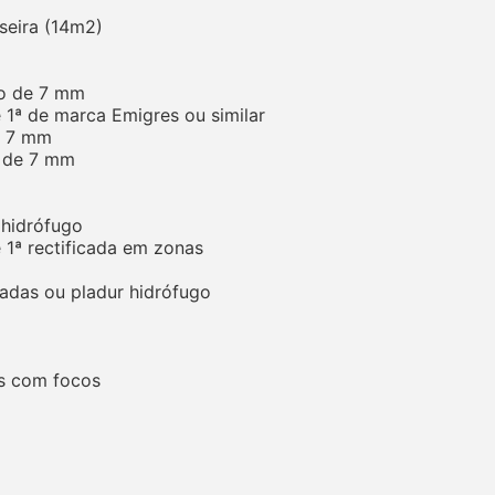
aseira (14m2)
fo de 7 mm
e 1ª de marca Emigres ou similar
e 7 mm
o de 7 mm
 hidrófugo
e 1ª rectificada em zonas
tadas ou pladur hidrófugo
os com focos