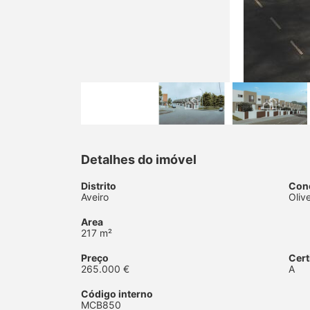
Detalhes do imóvel
Distrito
Con
Aveiro
Oliv
Area
217 m²
Preço
Cert
265.000 €
A
Código interno
MCB850