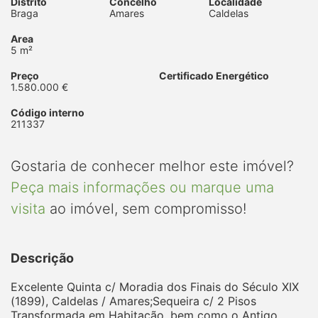
Distrito
Concelho
Localidade
Braga
Amares
Caldelas
Area
5 m²
Preço
Certificado Energético
1.580.000 €
Código interno
211337
Gostaria de conhecer melhor este imóvel?
Peça mais informações ou marque uma
visita
ao imóvel, sem compromisso!
Descrição
Excelente Quinta c/ Moradia dos Finais do Século XIX
(1899), Caldelas / Amares;Sequeira c/ 2 Pisos
Transformada em Habitação, bem como o Antigo