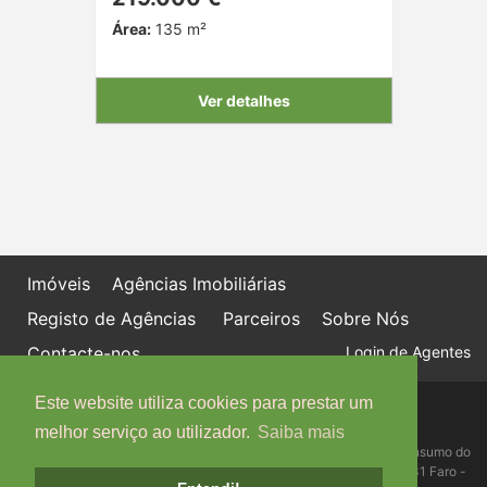
Área:
135 m²
Ver detalhes
Imóveis
Agências Imobiliárias
Registo de Agências
Parceiros
Sobre Nós
Contacte-nos
Login de Agentes
Este website utiliza cookies para prestar um
Política de proteção de dados
Livro de Reclamações online
melhor serviço ao utilizador.
Saiba mais
Centro de Informação, Mediação e Arbitragem de Conflitos de Consumo do
Algarve - Edifício Ninho de Empresas, Estrada da Penha, 8005-131 Faro -