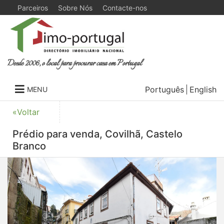
Parceiros
Sobre Nós
Contacte-nos
Desde 2006, o local para procurar casa em Portugal
Português
English
MENU
«Voltar
Prédio para venda, Covilhã, Castelo
Branco