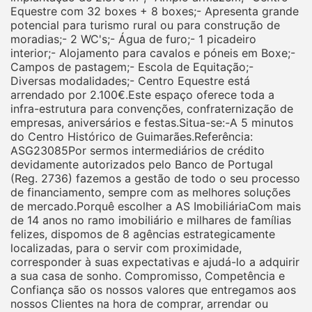
Equestre com 32 boxes + 8 boxes;- Apresenta grande
potencial para turismo rural ou para construção de
moradias;- 2 WC's;- Água de furo;- 1 picadeiro
interior;- Alojamento para cavalos e póneis em Boxe;-
Campos de pastagem;- Escola de Equitação;-
Diversas modalidades;- Centro Equestre está
arrendado por 2.100€.Este espaço oferece toda a
infra-estrutura para convenções, confraternização de
empresas, aniversários e festas.Situa-se:-A 5 minutos
do Centro Histórico de Guimarães.Referência:
ASG23085Por sermos intermediários de crédito
devidamente autorizados pelo Banco de Portugal
(Reg. 2736) fazemos a gestão de todo o seu processo
de financiamento, sempre com as melhores soluções
de mercado.Porquê escolher a AS ImobiliáriaCom mais
de 14 anos no ramo imobiliário e milhares de famílias
felizes, dispomos de 8 agências estrategicamente
localizadas, para o servir com proximidade,
corresponder à suas expectativas e ajudá-lo a adquirir
a sua casa de sonho. Compromisso, Competência e
Confiança são os nossos valores que entregamos aos
nossos Clientes na hora de comprar, arrendar ou