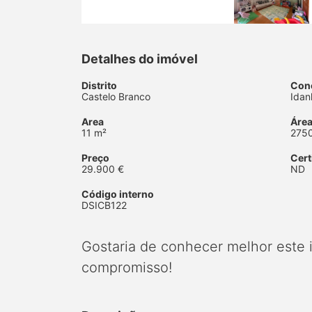
Detalhes do imóvel
Distrito
Con
Castelo Branco
Idan
Area
Área
11 m²
275
Preço
Cert
29.900 €
ND
Código interno
DSICB122
Gostaria de conhecer melhor este
compromisso!