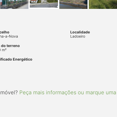
celho
Localidade
ha-a-Nova
Ladoeiro
 do terreno
0 m²
ificado Energético
 imóvel?
Peça mais informações ou marque uma 