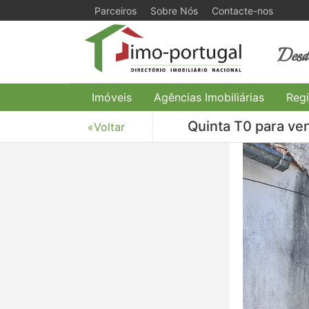
Parceiros
Sobre Nós
Contacte-nos
Desde
Imóveis
Agências Imobiliárias
Regi
Quinta T0 para ve
«Voltar