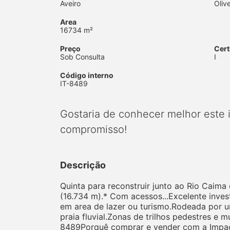
Aveiro
Oliv
Area
16734 m²
Preço
Cert
Sob Consulta
I
Código interno
IT-8489
Gostaria de conhecer melhor este
compromisso!
Descrição
Quinta para reconstruir junto ao Rio Caim
(16.734 m).* Com acessos...Excelente inve
em area de lazer ou turismo.Rodeada por 
praia fluvial.Zonas de trilhos pedestres e m
8489Porquê comprar e vender com a Impacto