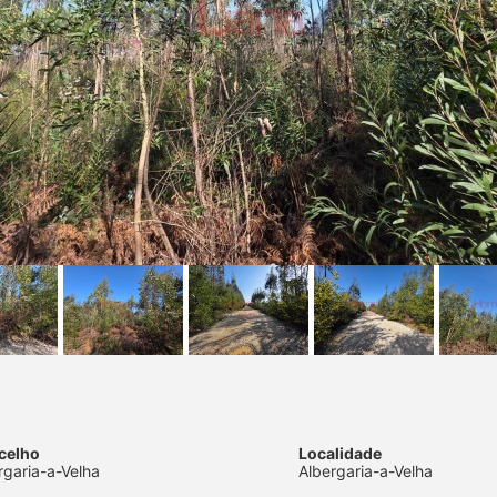
celho
Localidade
rgaria-a-Velha
Albergaria-a-Velha