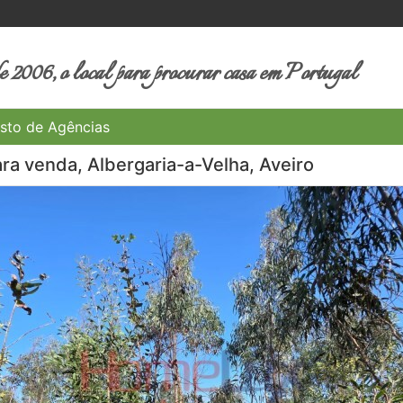
 2006, o local para procurar casa em Portugal
sto de Agências
ra venda, Albergaria-a-Velha, Aveiro