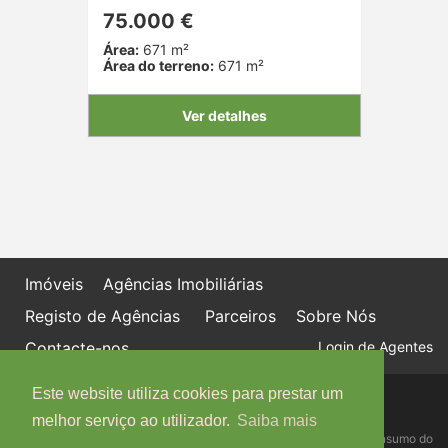
75.000 €
Área:
671 m²
Área do terreno:
671 m²
Ver detalhes
Imóveis
Agências Imobiliárias
Registo de Agências
Parceiros
Sobre Nós
Contacte-nos
Login de Agentes
Este website utiliza cookies para prestar um
Política de proteção de dados
Livro de Reclamações online
melhor serviço ao utilizador.
Saiba mais
Centro de Informação, Mediação e Arbitragem de Conflitos de Consumo do